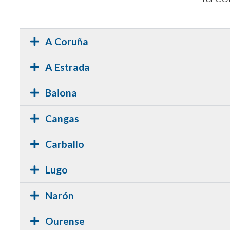
A Coruña
A Estrada
Baiona
Cangas
Carballo
Lugo
Narón
Ourense