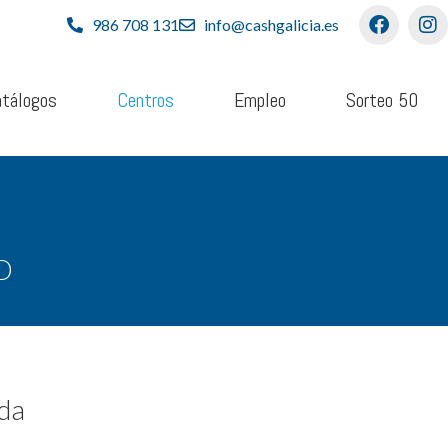
986 708 131
info@cashgalicia.es
tálogos
Centros
Empleo
Sorteo 50
D
oda