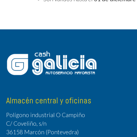
Almacén central y oficinas
Polígono industrial O Campiño
C/ Coveliño, s/n
36158 Marcón (Pontevedra)