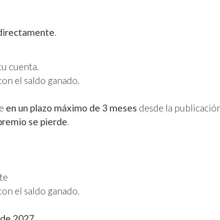
directamente
.
 tu cuenta.
con el saldo ganado.
se
en un plazo máximo de 3 meses
desde la publicación
premio se pierde
.
te
con el saldo ganado.
 de 2027